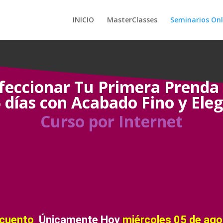
INICIO
MasterClasses
Seminarios Onl
eccionar Tu Primera Prenda
 días con Acabado Fino y Ele
Curso por Internet
scuento
Únicamente Hoy
miércoles 05 de ag