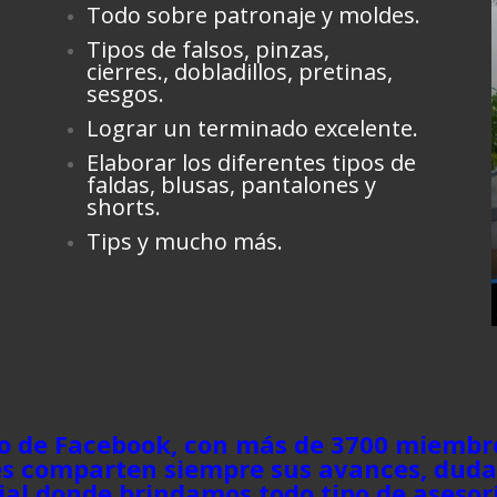
Todo sobre patronaje y moldes.
Tipos de falsos, pinzas,
cierres., dobladillos, pretinas,
sesgos.
Lograr un terminado excelente.
Elaborar los diferentes tipos de
faldas, blusas, pantalones y
shorts.
Tips y mucho más.
 de Facebook, con más de 3700 miembro
tes comparten siempre sus avances, dudas
ial donde brindamos todo tipo de asesorí