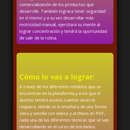
comercialización de los productos que
desarrolle. También lograra tener seguridad
en sí mismo y a su vez desarrollar más
motricidad manual, ejercitara su mente al
lograr concentración y tendrá la oportunidad
de salir de la rutina.
Cómo lo vas a lograr:
A través de los diferentes módulos que se
encuentran en la plataforma y a los que el
alumno tendrá acceso cuantas veces lo
requiera, donde se le enseñara de una forma
clara y sencilla con videos y archivos en PDF,
cada una de las diferentes técnicas que se van
desarrollando en el curso de bordados.