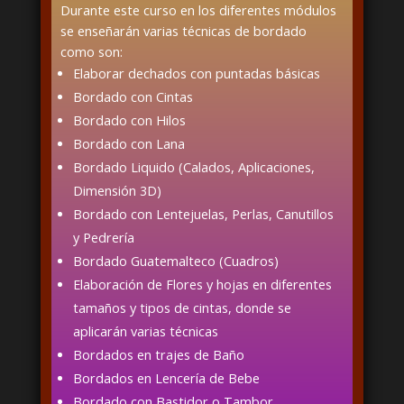
Durante este curso en los diferentes módulos
se enseñarán varias técnicas de bordado
como son:
Elaborar dechados con puntadas básicas
Bordado con Cintas
Bordado con Hilos
Bordado con Lana
Bordado Liquido (Calados, Aplicaciones,
Dimensión 3D)
Bordado con Lentejuelas, Perlas, Canutillos
y Pedrería
Bordado Guatemalteco (Cuadros)
Elaboración de Flores y hojas en diferentes
tamaños y tipos de cintas, donde se
aplicarán varias técnicas
Bordados en trajes de Baño
Bordados en Lencería de Bebe
Bordado con Bastidor o Tambor