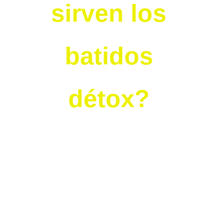
sirven los
batidos
détox?
La desintoxicación de nuestro cuerpo tiene
como objetivo ayudar al cuerpo a eliminar
las toxinas que se almacenan en los tejidos y
las células.
Uno de los mejores aspectos de las bebidas
de desintoxicación es que te ayuda a perder
peso de forma natural. Las bebidas de