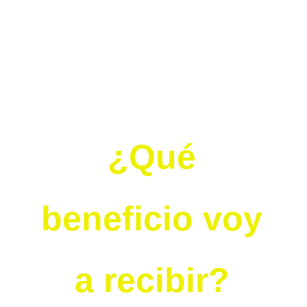
desintoxicación ofrecen un gran impulso al
metabolismo, lo que favorece en la pérdida
de peso.
Asimismo, las bebidas détox aportan al
sistema digestivo nutrientes saludables y
sirven como laxante facilitando el
funcionamiento digestivo.
¿Qué
beneficio voy
a recibir?