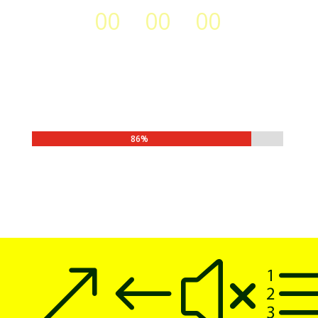
:
:
00
00
00
Hrs
Min
Seg
OFERTA DISPONIBLE HASTA LLEGAR
A 100%
86%
Bebidassalud.com©. Todos los derechos reservados
2020. Lima – Perú
&#x