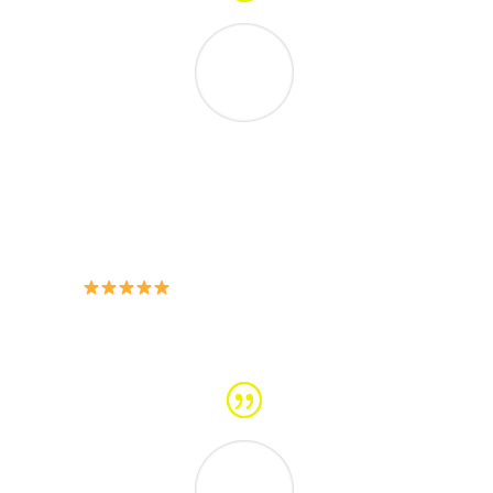
Excelente ebook, muchas gracias, la verdad
nunca habia tomado batidos saludables
porque no sabia ni como prepararlos ni
cómo combinarlos. Aquí tienen gran variedad
de opciones para cada día.
ANGELICA MILAN