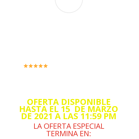
Gracias a aplicar los consejos que me dieron
y tomar mi batido diario, comence a
sentirme con mucha más energia. Ahora
llevo una vida mucho más saludable. La
atención que me dieron desde el correo fue
excelente. Muchas gracias.
YESENIA PALACIOS
OFERTA DISPONIBLE
HASTA EL 15 DE MARZO
DE 2021 A LAS 11:59 PM
LA OFERTA ESPECIAL
TERMINA EN: