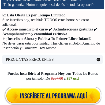
Te lo garantiza Hotmart, quién está detrás de toda la operación.
📈
Esta Oferta Es por Tiempo Limitado
Si te inscribes hoy, recibirás TODOS estos bonos sin costo
adicional.
✔️
Acceso inmediato al curso
✔️
Actualizaciones gratuitas
✔️
Acompañamiento y comunidad exclusiva
✨
¡Inscríbete Ahora y Publica Tu Primer Libro Infantil!
No dejes pasar esta oportunidad. Haz clic en el Botón Amarillo de
Inscripción y Comienza Hoy Mismo.
PREGUNTAS FRECUENTES
¿Cuándo Empieza el Curso?
El programa inicia de forma inmediata, al inscribirte y realizar
Puedes Inscribirte al Programa Hoy con Todos los Bonos
la compra, te llegará de forma automática a tu cuenta de
por tan solo: De
$297.00
a
$97 usd
correo el acceso a las clases.
¿Cómo recibiré el Curso?
Una vez que realices el pago, recibirás de inmediato un correo
electrónico con el usuario y la contraseña para acceder a la